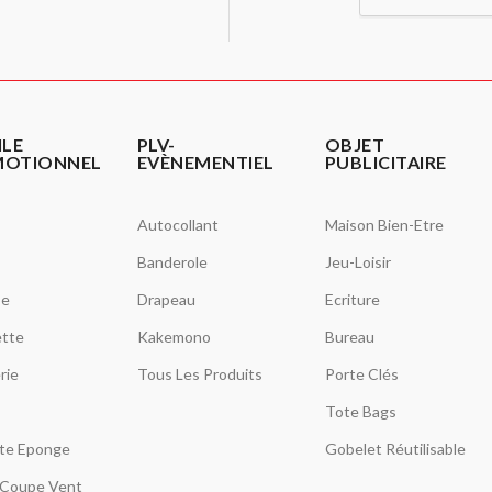
ILE
PLV-
OBJET
MOTIONNEL
EVÈNEMENTIEL
PUBLICITAIRE
Autocollant
Maison Bien-Etre
Banderole
Jeu-Loisir
se
Drapeau
Ecriture
tte
Kakemono
Bureau
rie
Tous Les Produits
Porte Clés
Tote Bags
tte Eponge
Gobelet Réutilisable
Coupe Vent