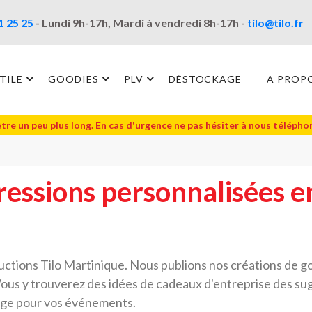
1 25 25
- Lundi 9h-17h, Mardi à vendredi 8h-17h -
tilo@tilo.fr
TILE
GOODIES
PLV
DÉSTOCKAGE
A PROP
être un peu plus long. En cas d'urgence ne pas hésiter à nous téléph
ressions personnalisées e
ductions Tilo Martinique. Nous publions nos créations de g
Vous y trouverez des idées de cadeaux d'entreprise des sug
hage pour vos événements.