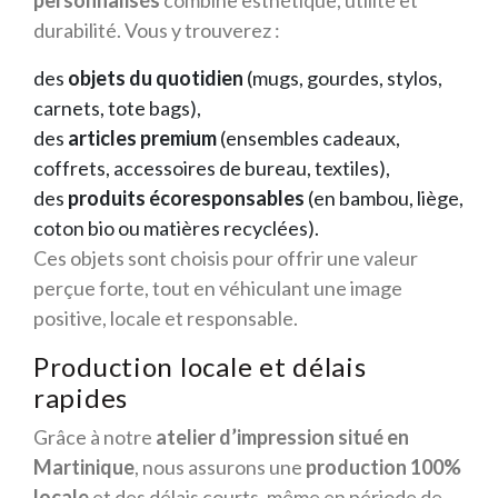
personnalisés
combine esthétique, utilité et
durabilité. Vous y trouverez :
des
objets du quotidien
(mugs, gourdes, stylos,
carnets, tote bags),
des
articles premium
(ensembles cadeaux,
coffrets, accessoires de bureau, textiles),
des
produits écoresponsables
(en bambou, liège,
coton bio ou matières recyclées).
Ces objets sont choisis pour offrir une valeur
perçue forte, tout en véhiculant une image
positive, locale et responsable.
Production locale et délais
rapides
Grâce à notre
atelier d’impression situé en
Martinique
, nous assurons une
production 100%
locale
et des délais courts, même en période de