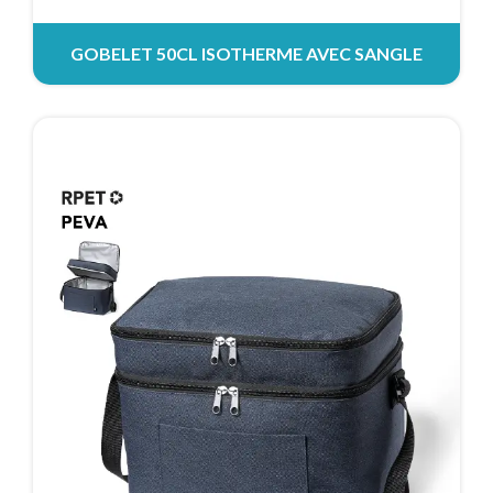
GOBELET 50CL ISOTHERME AVEC SANGLE