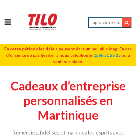
En cette période les délais peuvent être un peu plus long. En cas
d'urgence ne pas hésiter à nous téléphoner
0596 51 25 25
ou à
venir sur place.
Cadeaux d’entreprise
personnalisés en
Martinique
Remerciez, fidélisez et marquez les esprits avec