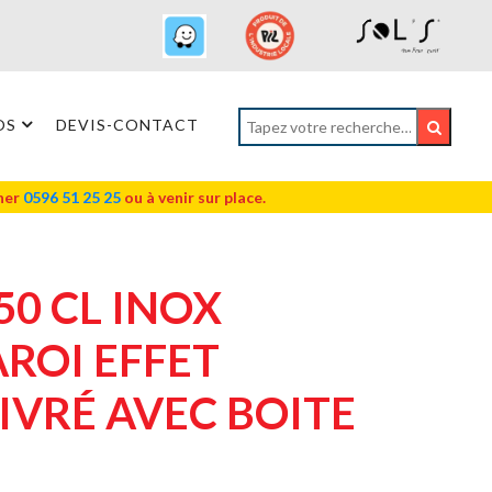
OS
DEVIS-CONTACT
oner
0596 51 25 25
ou à venir sur place.
0 CL INOX
ROI EFFET
VRÉ AVEC BOITE