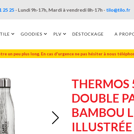
1 25 25
- Lundi 9h-17h, Mardi à vendredi 8h-17h -
tilo@tilo.fr
TILE
GOODIES
PLV
DÉSTOCKAGE
A PROP
être un peu plus long. En cas d'urgence ne pas hésiter à nous téléph
THERMOS 5
DOUBLE PA
BAMBOU LI
ILLUSTRÉE