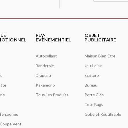
ILE
PLV-
OBJET
MOTIONNEL
EVÈNEMENTIEL
PUBLICITAIRE
Autocollant
Maison Bien-Etre
Banderole
Jeu-Loisir
se
Drapeau
Ecriture
tte
Kakemono
Bureau
rie
Tous Les Produits
Porte Clés
Tote Bags
tte Eponge
Gobelet Réutilisable
Coupe Vent