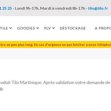
1 25 25
- Lundi 9h-17h, Mardi à vendredi 8h-17h -
tilo@tilo.fr
TILE
GOODIES
PLV
DÉSTOCKAGE
A PROP
être un peu plus long. En cas d'urgence ne pas hésiter à nous téléph
roduit Tilo Martinique. Après validation votre demande de
4h