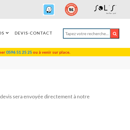
OS
DEVIS-CONTACT
oner
0596 51 25 25
ou à venir sur place.
 devis sera envoyée directement à notre