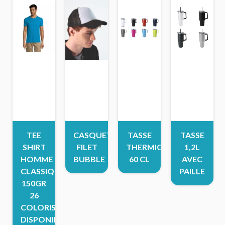
TEE
CASQUETTE
TASSE
TASSE
SHIRT
FILET
THERMIQUE
1,2L
HOMME
BUBBLE
60 CL
AVEC
CLASSIQUE
PAILLE
150GR
26
COLORIS
DISPONIBLES