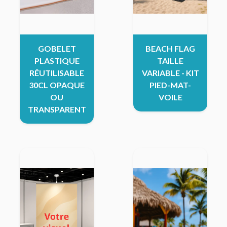
GOBELET
BEACH FLAG
PLASTIQUE
TAILLE
RÉUTILISABLE
VARIABLE - KIT
30CL OPAQUE
PIED-MAT-
OU
VOILE
TRANSPARENT