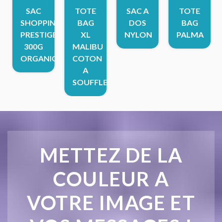
SAC
TOTE
SAC A
TOTE
SHOPPING
BAG
DOS
BAG
PRESTIGE
XL
NYLON
PALMA
300G
MALIBU
ORGANIQUE
COTON
A
SOUFFLETS
METTEZ DE LA
COULEUR A
VOTRE IMAGE ET