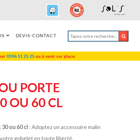
OS
DEVIS-CONTACT
oner
0596 51 25 25
ou à venir sur place.
COU PORTE
0 OU 60 CL
 30 ou 60 cl
: Adoptez un accessoire malin
votre gobelet en toute liberté.