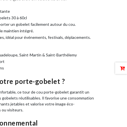
stante
elets 30 à 60cl
porter un gobelet facilement autour du cou.
e maintien intégré.
res, idéal pour événements, festivals, déplacements.
Guadeloupe, Saint-Martin & Saint-Barthélemy
ort
ins
otre porte-gobelet ?
fortable, ce tour de cou porte-gobelet garantit un
s gobelets réutilisables. Il favorise une consommation
nants jetables et valorise votre image éco-
 ou visiteurs.
ronnemental