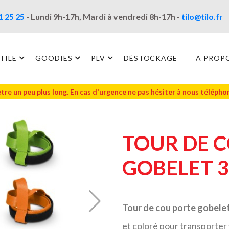
1 25 25
- Lundi 9h-17h, Mardi à vendredi 8h-17h -
tilo@tilo.fr
TILE
GOODIES
PLV
DÉSTOCKAGE
A PROP
être un peu plus long. En cas d'urgence ne pas hésiter à nous téléph
TOUR DE 
GOBELET 3
Tour de cou porte gobelet
et coloré pour transporter 