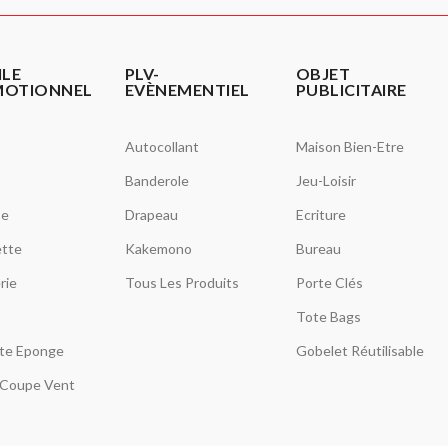
ILE
PLV-
OBJET
MOTIONNEL
EVÈNEMENTIEL
PUBLICITAIRE
Autocollant
Maison Bien-Etre
Banderole
Jeu-Loisir
se
Drapeau
Ecriture
tte
Kakemono
Bureau
rie
Tous Les Produits
Porte Clés
Tote Bags
tte Eponge
Gobelet Réutilisable
Coupe Vent