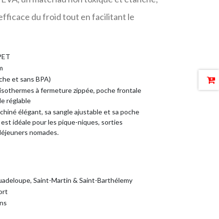
ficace du froid tout en facilitant le
rPET
m
che et sans BPA)
sothermes à fermeture zippée, poche frontale
e réglable
chiné élégant, sa sangle ajustable et sa poche
e est idéale pour les pique-niques, sorties
 déjeuners nomades.
Guadeloupe, Saint-Martin & Saint-Barthélemy
ort
ins