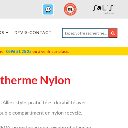
OS
DEVIS-CONTACT
oner
0596 51 25 25
ou à venir sur place.
otherme Nylon
 :
Alliez style, praticité et durabilité avec
ouble compartiment en nylon recyclé.
PEVA, un matériau non toxique et étanche,