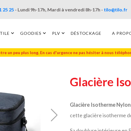
1 25 25
- Lundi 9h-17h, Mardi à vendredi 8h-17h -
tilo@tilo.fr
TILE
GOODIES
PLV
DÉSTOCKAGE
A PROP
être un peu plus long. En cas d'urgence ne pas hésiter à nous téléph
Glacière Is
Glacière Isotherme Nylon
cette glacière isotherme d
Sa doublure intérieure en 