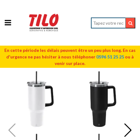
En cette période les délais peuvent être un peu plus long. En cas
d'urgence ne pas hésiter à nous téléphoner
0596 51 25 25
ou à
venir sur place.