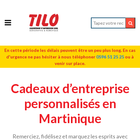
En cette période les délais peuvent être un peu plus long. En cas
d'urgence ne pas hésiter à nous téléphoner
0596 51 25 25
ou à
venir sur place.
Cadeaux d’entreprise
personnalisés en
Martinique
Remerciez, fidélisez et marquez les esprits avec