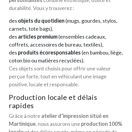
personnalisés
combine esthétique, utilité et
durabilité. Vous y trouverez :
des
objets du quotidien
(mugs, gourdes, stylos,
carnets, tote bags),
des
articles premium
(ensembles cadeaux,
coffrets, accessoires de bureau, textiles),
des
produits écoresponsables
(en bambou, liège,
coton bio ou matières recyclées).
Ces objets sont choisis pour offrir une valeur
perçue forte, tout en véhiculant une image
positive, locale et responsable.
Production locale et délais
rapides
Grâce à notre
atelier d’impression situé en
Martinique
, nous assurons une
production 100%
locale
et des délais courts, même en période de