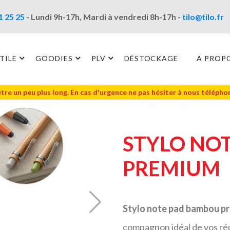
1 25 25
- Lundi 9h-17h, Mardi à vendredi 8h-17h -
tilo@tilo.fr
TILE
GOODIES
PLV
DÉSTOCKAGE
A PROP
être un peu plus long. En cas d'urgence ne pas hésiter à nous téléph
STYLO NO
PREMIUM
Stylo note pad bambou p
compagnon idéal de vos réun