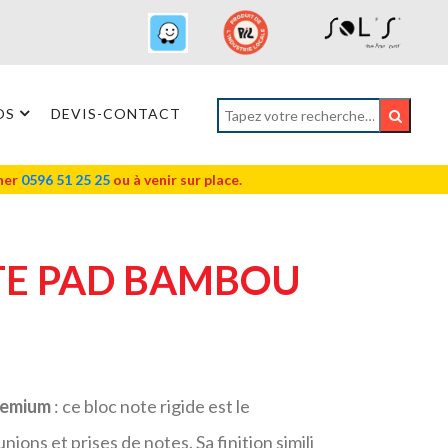
OS
DEVIS-CONTACT
oner
0596 51 25 25
ou à venir sur place.
TE PAD BAMBOU
remium
: ce bloc note rigide est le
ions et prises de notes. Sa finition simili