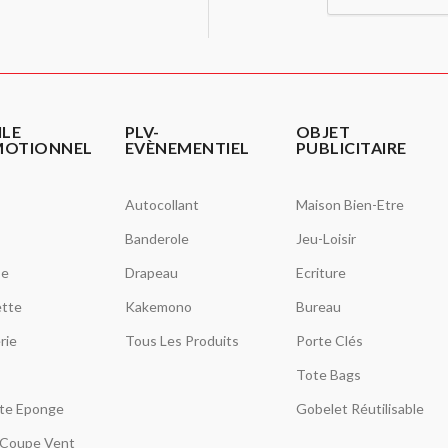
ILE
PLV-
OBJET
MOTIONNEL
EVÈNEMENTIEL
PUBLICITAIRE
Autocollant
Maison Bien-Etre
Banderole
Jeu-Loisir
se
Drapeau
Ecriture
tte
Kakemono
Bureau
rie
Tous Les Produits
Porte Clés
Tote Bags
tte Eponge
Gobelet Réutilisable
Coupe Vent