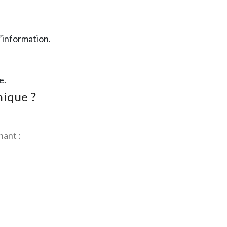
’information.
e.
nique ?
nant :