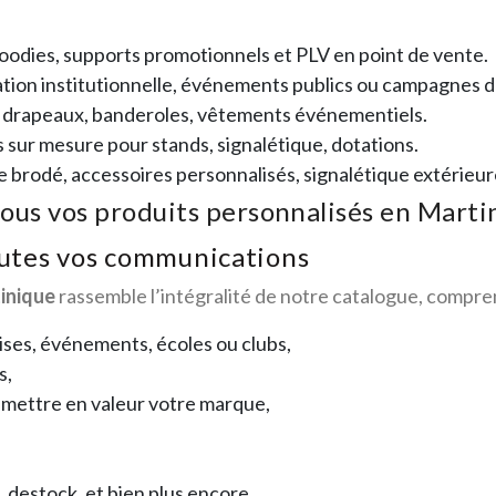
goodies, supports promotionnels et PLV en point de vente.
ion institutionnelle, événements publics ou campagnes d
, drapeaux, banderoles, vêtements événementiels.
s sur mesure pour stands, signalétique, dotations.
le brodé, accessoires personnalisés, signalétique extérieur
tous vos produits personnalisés en Marti
utes vos communications
inique
rassemble l’intégralité de notre catalogue, compre
ses, événements, écoles ou clubs,
s,
mettre en valeur votre marque,
t, destock, et bien plus encore.