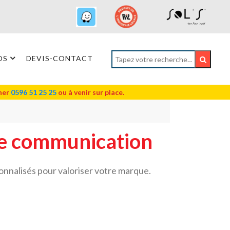
OS
DEVIS-CONTACT
oner
0596 51 25 25
ou à venir sur place.
re communication
onnalisés pour valoriser votre marque.