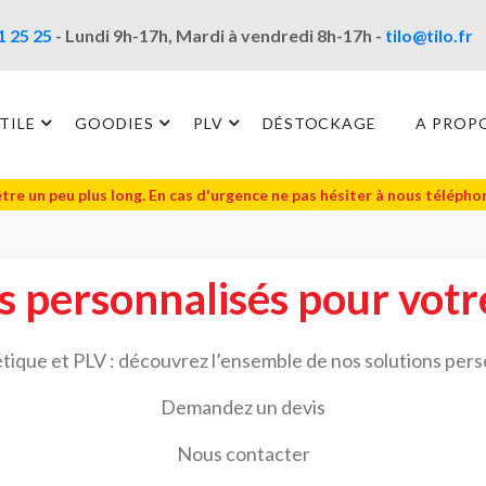
1 25 25
- Lundi 9h-17h, Mardi à vendredi 8h-17h -
tilo@tilo.fr
TILE
GOODIES
PLV
DÉSTOCKAGE
A PROP
être un peu plus long. En cas d'urgence ne pas hésiter à nous téléph
ts personnalisés pour vot
létique et PLV : découvrez l’ensemble de nos solutions pers
Demandez un devis
Nous contacter