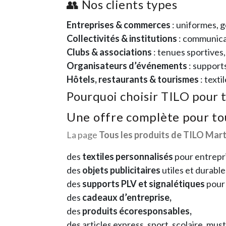
👥 Nos clients types
Entreprises & commerces
: uniformes, 
Collectivités & institutions
: communicat
Clubs & associations
: tenues sportives
Organisateurs d’événements
: support
Hôtels, restaurants & tourismes
: texti
Pourquoi choisir TILO pour 
Une offre complète pour to
La page
Tous les produits de TILO Mart
des
textiles personnalisés
pour entrepri
des
objets publicitaires
utiles et durable
des
supports PLV et signalétiques
pour 
des
cadeaux d’entreprise,
des
produits écoresponsables,
des articles express, sport, scolaire, mus