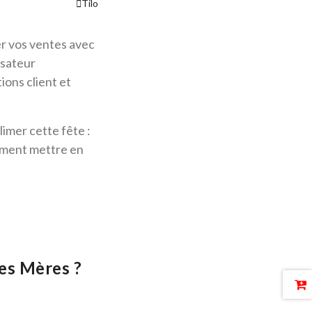
Tilo
ter vos ventes avec
isateur
ions client et
mer cette fête :
omment mettre en
des Mères ?