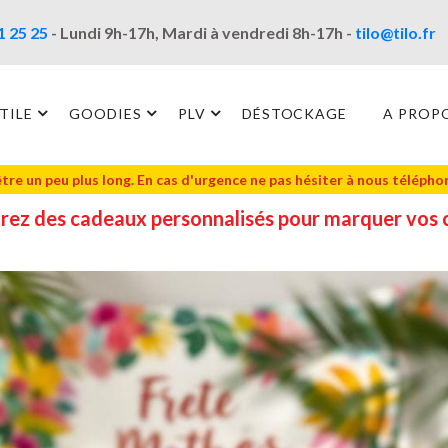
1 25 25
- Lundi 9h-17h, Mardi à vendredi 8h-17h -
tilo@tilo.fr
TILE
GOODIES
PLV
DÉSTOCKAGE
A PROP
être un peu plus long. En cas d'urgence ne pas hésiter à nous téléph
rez des cadeaux personnalisés pour marquer vos c