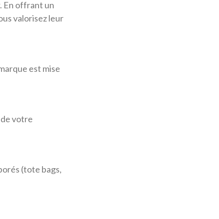
. En offrant un
us valorisez leur
e marque est mise
 de votre
borés (tote bags,