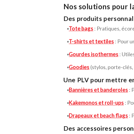
Nos solutions pour l
Des produits personnali
▪️
Tote bags
: Pratiques, écor
▪️
T-shirts et textiles
: Pour u
▪️
Gourdes isothermes
: Util
▪️
Goodies
(stylos, porte-clé
Une PLV pour mettre en
▪️
Bannières et banderoles
: 
▪️
Kakemonos et roll-ups
: Po
▪️
Drapeaux et beach flags
: 
Des accessoires person