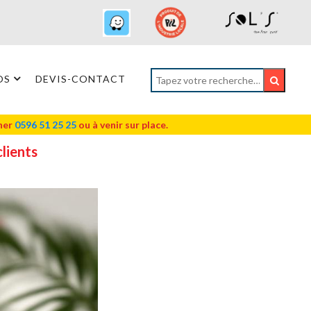
OS
DEVIS-CONTACT
oner
0596 51 25 25
ou à venir sur place.
lients