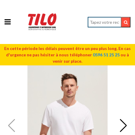
En cette période les délais peuvent être un peu plus long. En cas
d'urgence ne pas hésiter à nous téléphoner
0596 51 25 25
ou à
venir sur place.