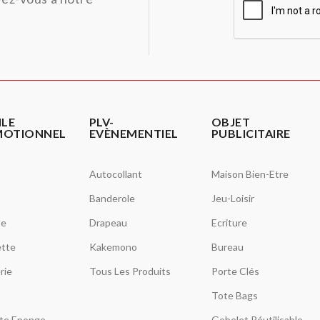
ILE
PLV-
OBJET
MOTIONNEL
EVÈNEMENTIEL
PUBLICITAIRE
Autocollant
Maison Bien-Etre
Banderole
Jeu-Loisir
se
Drapeau
Ecriture
tte
Kakemono
Bureau
rie
Tous Les Produits
Porte Clés
Tote Bags
tte Eponge
Gobelet Réutilisable