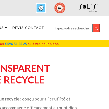
OS
DEVIS-CONTACT
oner
0596 51 25 25
ou à venir sur place.
ANSPARENT
 RECYCLE
ue recycle
: conçu pour allier utilité et
us accompagne efficacement au quotidien.