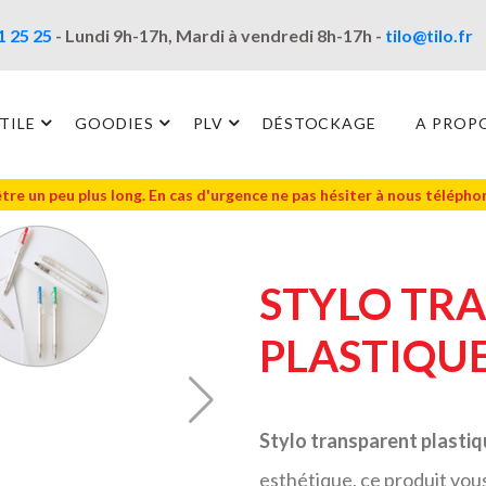
1 25 25
- Lundi 9h-17h, Mardi à vendredi 8h-17h -
tilo@tilo.fr
TILE
GOODIES
PLV
DÉSTOCKAGE
A PROP
être un peu plus long. En cas d'urgence ne pas hésiter à nous téléph
STYLO TR
PLASTIQUE
Stylo transparent plastiq
esthétique, ce produit vo