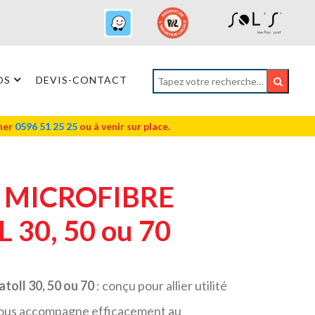
OS
DEVIS-CONTACT
oner
0596 51 25 25
ou à venir sur place.
 MICROFIBRE
 30, 50 ou 70
atoll 30, 50 ou 70
: conçu pour allier utilité
 vous accompagne efficacement au