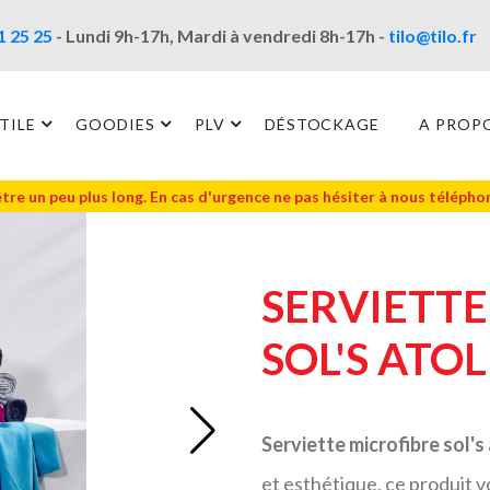
1 25 25
- Lundi 9h-17h, Mardi à vendredi 8h-17h -
tilo@tilo.fr
TILE
GOODIES
PLV
DÉSTOCKAGE
A PROP
être un peu plus long. En cas d'urgence ne pas hésiter à nous téléph
SERVIETTE
SOL'S ATOLL
Serviette microfibre sol's 
et esthétique, ce produit