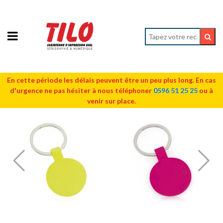
En cette période les délais peuvent être un peu plus long. En cas
d'urgence ne pas hésiter à nous téléphoner
0596 51 25 25
ou à
venir sur place.