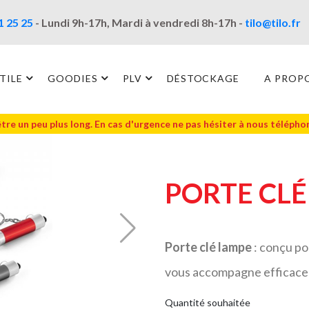
1 25 25
- Lundi 9h-17h, Mardi à vendredi 8h-17h -
tilo@tilo.fr
TILE
GOODIES
PLV
DÉSTOCKAGE
A PROP
être un peu plus long. En cas d'urgence ne pas hésiter à nous téléph
PORTE CLÉ
Porte clé lampe
: conçu pou
vous accompagne efficace
Quantité souhaitée