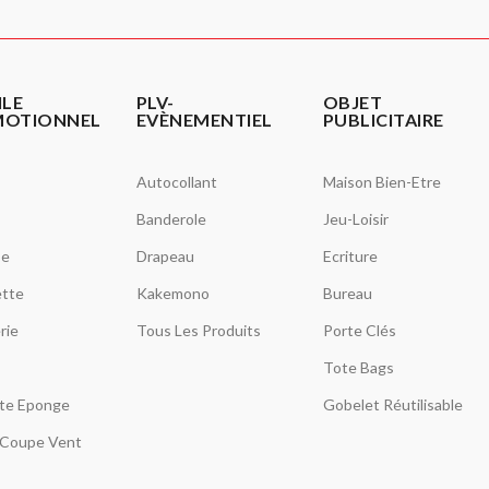
ILE
PLV-
OBJET
MOTIONNEL
EVÈNEMENTIEL
PUBLICITAIRE
Autocollant
Maison Bien-Etre
Banderole
Jeu-Loisir
se
Drapeau
Ecriture
tte
Kakemono
Bureau
rie
Tous Les Produits
Porte Clés
Tote Bags
tte Eponge
Gobelet Réutilisable
Coupe Vent