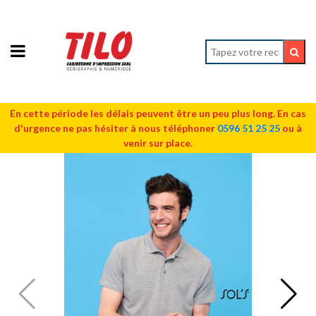
En cette période les délais peuvent être un peu plus long. En cas
d'urgence ne pas hésiter à nous téléphoner
0596 51 25 25
ou à
venir sur place.