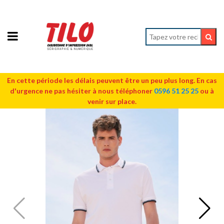
En cette période les délais peuvent être un peu plus long. En cas
d'urgence ne pas hésiter à nous téléphoner
0596 51 25 25
ou à
venir sur place.