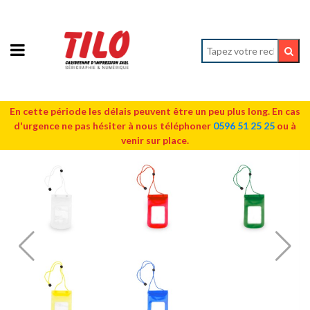
En cette période les délais peuvent être un peu plus long. En cas
d'urgence ne pas hésiter à nous téléphoner
0596 51 25 25
ou à
venir sur place.