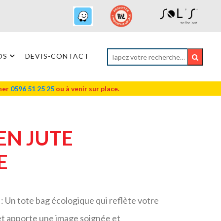
OS
DEVIS-CONTACT
oner
0596 51 25 25
ou à venir sur place.
 EN JUTE
E
: Un tote bag écologique qui reflète votre
t apporte une image soignée et