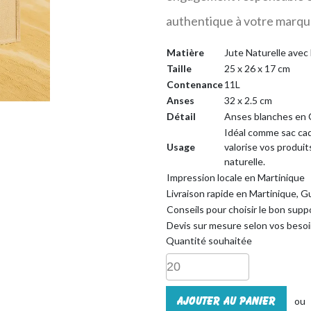
authentique à votre marqu
Matière
Jute Naturelle avec 
Taille
25 x 26 x 17 cm
Contenance
11L
Anses
32 x 2.5 cm
Détail
Anses blanches en
Idéal comme sac cad
Usage
valorise vos produit
naturelle.
Impression locale en Martinique
Livraison rapide en Martinique, 
Conseils pour choisir le bon supp
Devis sur mesure selon vos beso
Quantité souhaitée
Ajouter au panier
ou