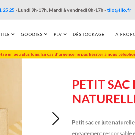
1 25 25
- Lundi 9h-17h, Mardi à vendredi 8h-17h -
tilo@tilo.fr
TILE
GOODIES
PLV
DÉSTOCKAGE
A PROP
être un peu plus long. En cas d'urgence ne pas hésiter à nous téléph
PETIT SAC
NATURELL
Petit sac en jute naturelle
engagement responsable e