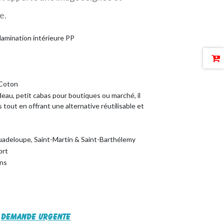
e.
lamination intérieure PP
 Coton
eau, petit cabas pour boutiques ou marché, il
s tout en offrant une alternative réutilisable et
Guadeloupe, Saint-Martin & Saint-Barthélemy
ort
ins
Demande urgente