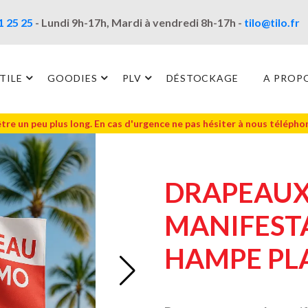
1 25 25
- Lundi 9h-17h, Mardi à vendredi 8h-17h -
tilo@tilo.fr
TILE
GOODIES
PLV
DÉSTOCKAGE
A PROP
être un peu plus long. En cas d'urgence ne pas hésiter à nous téléph
DRAPEAUX
MANIFEST
HAMPE PL