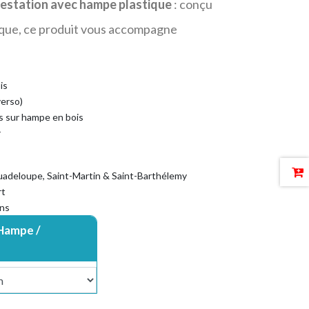
estation avec hampe plastique
: conçu
étique, ce produit vous accompagne
.
is
verso)
es sur hampe en bois
r
Guadeloupe, Saint-Martin & Saint-Barthélemy
rt
ins
 Hampe /