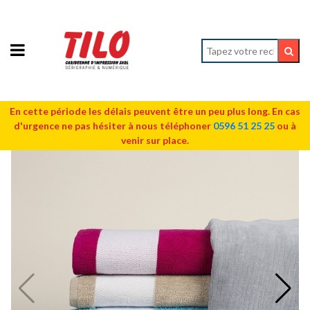
En cette période les délais peuvent être un peu plus long. En cas
d'urgence ne pas hésiter à nous téléphoner
0596 51 25 25
ou à
venir sur place.