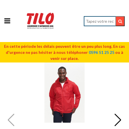
En cette période les délais peuvent être un peu plus long. En cas
d'urgence ne pas hésiter à nous téléphoner
0596 51 25 25
ou à
venir sur place.