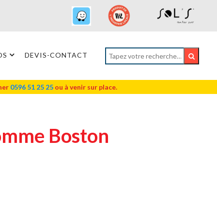
OS
DEVIS-CONTACT
oner
0596 51 25 25
ou à venir sur place.
omme Boston