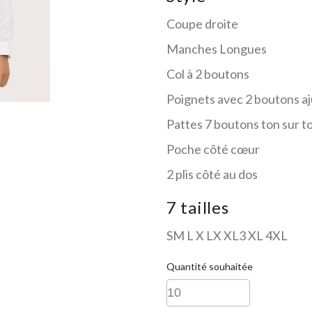
Coupe droite
Manches Longues
Col à 2 boutons
Poignets avec 2 boutons aj
Pattes 7 boutons ton sur t
Poche côté cœur
2 plis côté au dos
7 tailles
SM L X LX XL3 XL 4XL
Quantité souhaitée