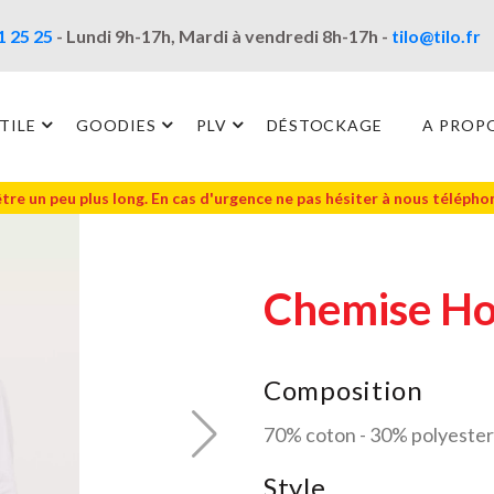
1 25 25
- Lundi 9h-17h, Mardi à vendredi 8h-17h -
tilo@tilo.fr
TILE
GOODIES
PLV
DÉSTOCKAGE
A PROP
être un peu plus long. En cas d'urgence ne pas hésiter à nous téléph
Chemise H
Composition
70% coton - 30% polyester
Style