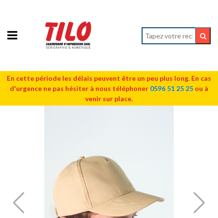
En cette période les délais peuvent être un peu plus long. En cas
d'urgence ne pas hésiter à nous téléphoner
0596 51 25 25
ou à
venir sur place.